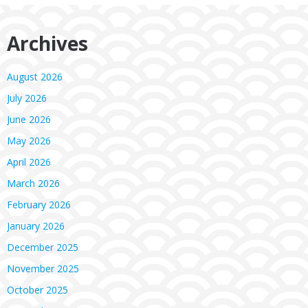
Archives
August 2026
July 2026
June 2026
May 2026
April 2026
March 2026
February 2026
January 2026
December 2025
November 2025
October 2025