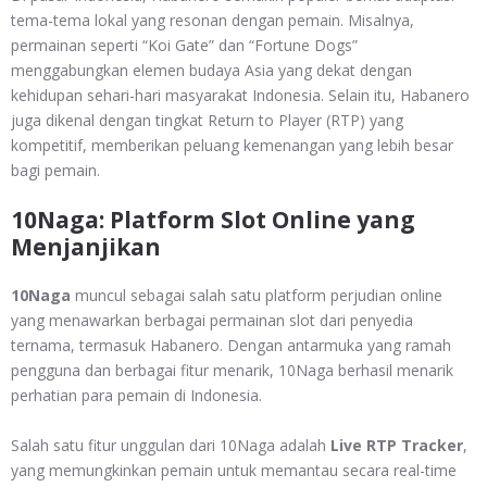
tema-tema lokal yang resonan dengan pemain.
Misalnya,
permainan seperti “Koi Gate” dan “Fortune Dogs”
menggabungkan elemen budaya Asia yang dekat dengan
kehidupan sehari-hari masyarakat Indonesia.
Selain itu, Habanero
juga dikenal dengan tingkat Return to Player (RTP) yang
kompetitif, memberikan peluang kemenangan yang lebih besar
bagi pemain.
10Naga: Platform Slot Online yang
Menjanjikan
10Naga
muncul sebagai salah satu platform perjudian online
yang menawarkan berbagai permainan slot dari penyedia
ternama, termasuk Habanero.
Dengan antarmuka yang ramah
pengguna dan berbagai fitur menarik, 10Naga berhasil menarik
perhatian para pemain di Indonesia.
Salah satu fitur unggulan dari 10Naga adalah
Live RTP Tracker
,
yang memungkinkan pemain untuk memantau secara real-time