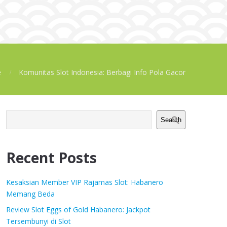
e
Komunitas Slot Indonesia: Berbagi Info Pola Gacor
Search
Recent Posts
Kesaksian Member VIP Rajamas Slot: Habanero
Memang Beda
Review Slot Eggs of Gold Habanero: Jackpot
Tersembunyi di Slot