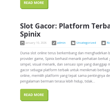
READ MORE
Slot Gacor: Platform Ter
Spinix
January 10, 2026
admin
Uncategorized
N
Dunia slot online terus berkembang dan menghadirkan ba
provider game, Spinix berhasil menarik perhatian berka
simpel, visual menarik, dan sensasi spin yang dianggap
gacor sebagai platform terbaik untuk menikmati berbag
online, memilih platform yang tepat sama pentingnya
pengalaman bermain terasa lebih hidup, tidak…
READ MORE