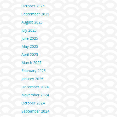
October 2025
September 2025
August 2025
July 2025
June 2025
May 2025
April 2025
March 2025
February 2025
January 2025
December 2024
November 2024
October 2024
September 2024