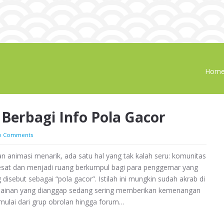
Hom
 Berbagi Info Pola Gacor
o Comments
an animasi menarik, ada satu hal yang tak kalah seru: komunitas
esat dan menjadi ruang berkumpul bagi para penggemar yang
 disebut sebagai “pola gacor”. Istilah ini mungkin sudah akrab di
mainan yang dianggap sedang sering memberikan kemenangan
mulai dari grup obrolan hingga forum…