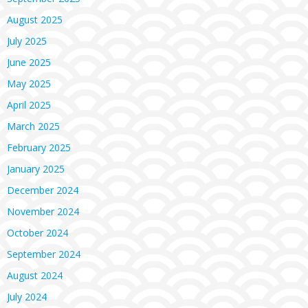
August 2025
July 2025
June 2025
May 2025
April 2025
March 2025
February 2025
January 2025
December 2024
November 2024
October 2024
September 2024
August 2024
July 2024