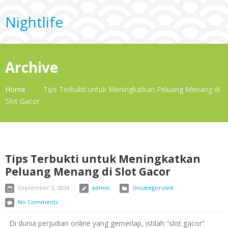
Nightlife
Archive
Home
Tips Terbukti untuk Meningkatkan Peluang Menang di
Slot Gacor
Tips Terbukti untuk Meningkatkan
Peluang Menang di Slot Gacor
September 5, 2024
admin
Uncategorized
No Comments
Di dunia perjudian online yang gemerlap, istilah “slot gacor”