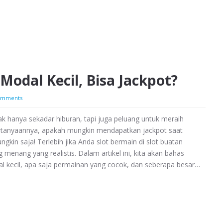
Modal Kecil, Bisa Jackpot?
omments
dak hanya sekadar hiburan, tapi juga peluang untuk meraih
ertanyaannya, apakah mungkin mendapatkan jackpot saat
kin saja! Terlebih jika Anda slot bermain di slot buatan
menang yang realistis. Dalam artikel ini, kita akan bahas
l kecil, apa saja permainan yang cocok, dan seberapa besar…