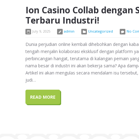
Ion Casino Collab dengan
Terbaru Industri!
July 9, 2025
admin
Uncategorized
No Co
Dunia perjudian online kembali dihebohkan dengan kabar
tengah menjalin kolaborasi eksklusif dengan platform y
perbincangan hangat, terutama di kalangan pemain yan
nama besar di industri ini akan bekerja sama? Apa dam
Artikel ini akan mengulas secara mendalam isu tersebut, 
judi…
READ MORE