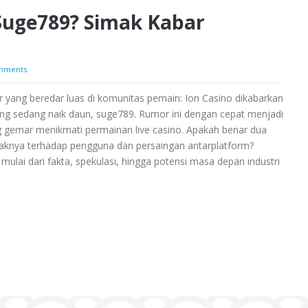
 Suge789? Simak Kabar
mments
 yang beredar luas di komunitas pemain: Ion Casino dikabarkan
ang sedang naik daun, suge789. Rumor ini dengan cepat menjadi
g gemar menikmati permainan live casino. Apakah benar dua
paknya terhadap pengguna dan persaingan antarplatform?
mulai dari fakta, spekulasi, hingga potensi masa depan industri