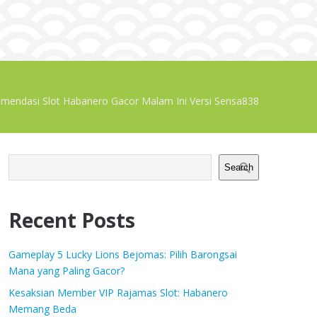
mendasi Slot Habanero Gacor Malam Ini Versi Sensa838
Search
Recent Posts
Gameplay 5 Lucky Lions Bejomas: Pilih Barongsai
Mana yang Paling Gacor?
Kesaksian Member VIP Rajamas Slot: Habanero
Memang Beda