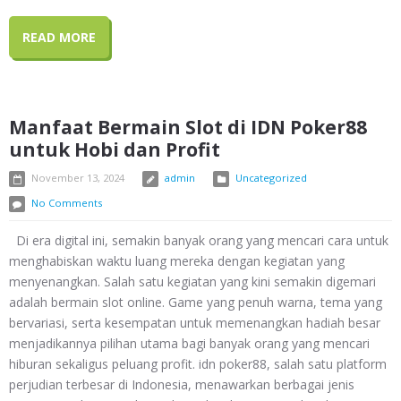
READ MORE
Manfaat Bermain Slot di IDN Poker88
untuk Hobi dan Profit
November 13, 2024
admin
Uncategorized
No Comments
Di era digital ini, semakin banyak orang yang mencari cara untuk
menghabiskan waktu luang mereka dengan kegiatan yang
menyenangkan. Salah satu kegiatan yang kini semakin digemari
adalah bermain slot online. Game yang penuh warna, tema yang
bervariasi, serta kesempatan untuk memenangkan hadiah besar
menjadikannya pilihan utama bagi banyak orang yang mencari
hiburan sekaligus peluang profit. idn poker88, salah satu platform
perjudian terbesar di Indonesia, menawarkan berbagai jenis