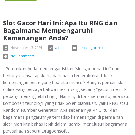
Slot Gacor Hari Ini: Apa Itu RNG dan
Bagaimana Mempengaruhi
Kemenangan Anda?
November 13, 2024
admin
Uncategorized
No Comments
Pernahkah Anda mendengar istilah “slot gacor hari ini” dan
bertanya-tanya, apakah ada rahasia tersembunyi di balik
kemenangan besar yang tiba-tiba muncul? Banyak pemain slot
online yang percaya bahwa mesin yang sedang “gacor” memiliki
peluang menang lebih tinggi. Namun, di balik semua itu, ada satu
komponen teknologi yang tidak boleh diabaikan, yaitu RNG atau
Random Number Generator. Apa sebenarnya RNG itu, dan
bagaimana pengaruhnya terhadap kemenangan di permainan
slot? Mari kita bahas lebih dalam, sambil menelusuri bagaimana
perusahaan seperti Dragoonsoft…