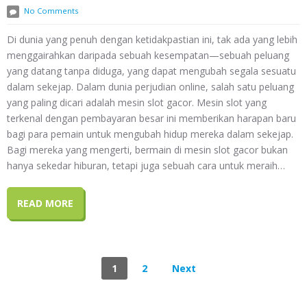
No Comments
Di dunia yang penuh dengan ketidakpastian ini, tak ada yang lebih
menggairahkan daripada sebuah kesempatan—sebuah peluang
yang datang tanpa diduga, yang dapat mengubah segala sesuatu
dalam sekejap. Dalam dunia perjudian online, salah satu peluang
yang paling dicari adalah mesin slot gacor. Mesin slot yang
terkenal dengan pembayaran besar ini memberikan harapan baru
bagi para pemain untuk mengubah hidup mereka dalam sekejap.
Bagi mereka yang mengerti, bermain di mesin slot gacor bukan
hanya sekedar hiburan, tetapi juga sebuah cara untuk meraih…
READ MORE
1
2
Next