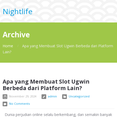
Nightlife
Archive
Home
Apa yang Membuat Slot Ugwin Berbeda dari Platform
Lain?
Apa yang Membuat Slot Ugwin
Berbeda dari Platform Lain?
November 29, 2024
admin
Uncategorized
No Comments
Dunia perjudian online selalu berkembang, dan semakin banyak