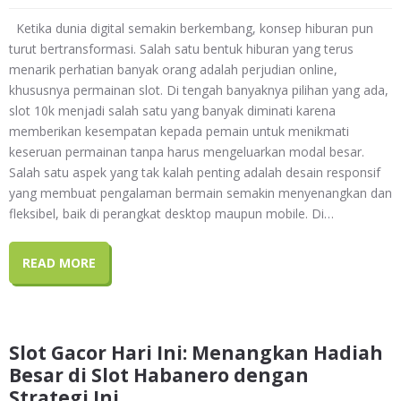
Ketika dunia digital semakin berkembang, konsep hiburan pun
turut bertransformasi. Salah satu bentuk hiburan yang terus
menarik perhatian banyak orang adalah perjudian online,
khususnya permainan slot. Di tengah banyaknya pilihan yang ada,
slot 10k menjadi salah satu yang banyak diminati karena
memberikan kesempatan kepada pemain untuk menikmati
keseruan permainan tanpa harus mengeluarkan modal besar.
Salah satu aspek yang tak kalah penting adalah desain responsif
yang membuat pengalaman bermain semakin menyenangkan dan
fleksibel, baik di perangkat desktop maupun mobile. Di…
READ MORE
Slot Gacor Hari Ini: Menangkan Hadiah
Besar di Slot Habanero dengan
Strategi Ini