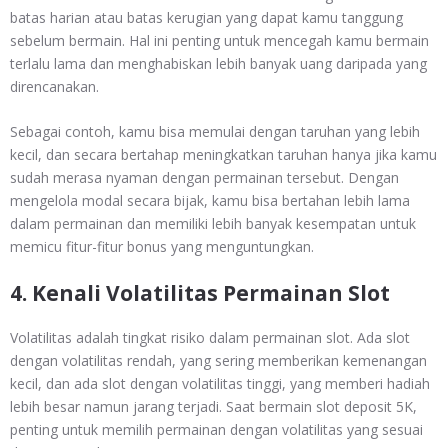
batas harian atau batas kerugian yang dapat kamu tanggung
sebelum bermain. Hal ini penting untuk mencegah kamu bermain
terlalu lama dan menghabiskan lebih banyak uang daripada yang
direncanakan.
Sebagai contoh, kamu bisa memulai dengan taruhan yang lebih
kecil, dan secara bertahap meningkatkan taruhan hanya jika kamu
sudah merasa nyaman dengan permainan tersebut. Dengan
mengelola modal secara bijak, kamu bisa bertahan lebih lama
dalam permainan dan memiliki lebih banyak kesempatan untuk
memicu fitur-fitur bonus yang menguntungkan.
4. Kenali Volatilitas Permainan Slot
Volatilitas adalah tingkat risiko dalam permainan slot. Ada slot
dengan volatilitas rendah, yang sering memberikan kemenangan
kecil, dan ada slot dengan volatilitas tinggi, yang memberi hadiah
lebih besar namun jarang terjadi. Saat bermain slot deposit 5K,
penting untuk memilih permainan dengan volatilitas yang sesuai