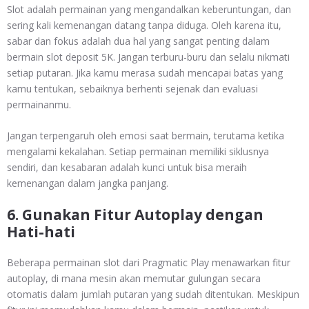
Slot adalah permainan yang mengandalkan keberuntungan, dan
sering kali kemenangan datang tanpa diduga. Oleh karena itu,
sabar dan fokus adalah dua hal yang sangat penting dalam
bermain slot deposit 5K. Jangan terburu-buru dan selalu nikmati
setiap putaran. Jika kamu merasa sudah mencapai batas yang
kamu tentukan, sebaiknya berhenti sejenak dan evaluasi
permainanmu.
Jangan terpengaruh oleh emosi saat bermain, terutama ketika
mengalami kekalahan. Setiap permainan memiliki siklusnya
sendiri, dan kesabaran adalah kunci untuk bisa meraih
kemenangan dalam jangka panjang.
6. Gunakan Fitur Autoplay dengan
Hati-hati
Beberapa permainan slot dari Pragmatic Play menawarkan fitur
autoplay, di mana mesin akan memutar gulungan secara
otomatis dalam jumlah putaran yang sudah ditentukan. Meskipun