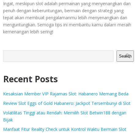
Ingat, meskipun slot adalah permainan yang menyenangkan dan
penuh dengan keberuntungan, bermain dengan strategi yang
tepat akan membuat pengalamanmu lebih menyenangkan dan
menguntungkan. Semoga tips ini membantu kamu dalam meraih
kemenangan lebih sering!
Search
Recent Posts
Kesaksian Member VIP Rajamas Slot: Habanero Memang Beda
Review Slot Eggs of Gold Habanero: Jackpot Tersembunyi di Slot
Volatilitas Tinggi atau Rendah: Memilih Slot Betwin188 dengan
Bijak
Manfaat Fitur Reality Check untuk Kontrol Waktu Bermain Slot