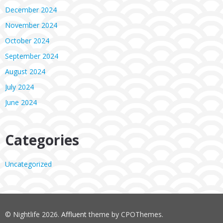
December 2024
November 2024
October 2024
September 2024
August 2024
July 2024
June 2024
Categories
Uncategorized
© Nightlife 2026.
Affluent
theme by CPOThemes.