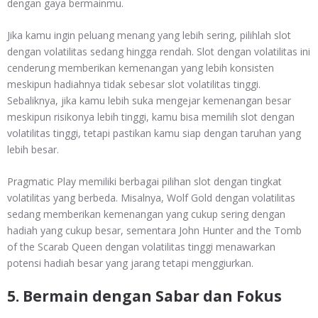
dengan gaya bermainmu.
Jika kamu ingin peluang menang yang lebih sering, pilihlah slot
dengan volatilitas sedang hingga rendah. Slot dengan volatilitas ini
cenderung memberikan kemenangan yang lebih konsisten
meskipun hadiahnya tidak sebesar slot volatilitas tinggi.
Sebaliknya, jika kamu lebih suka mengejar kemenangan besar
meskipun risikonya lebih tinggi, kamu bisa memilih slot dengan
volatilitas tinggi, tetapi pastikan kamu siap dengan taruhan yang
lebih besar.
Pragmatic Play memiliki berbagai pilihan slot dengan tingkat
volatilitas yang berbeda. Misalnya, Wolf Gold dengan volatilitas
sedang memberikan kemenangan yang cukup sering dengan
hadiah yang cukup besar, sementara John Hunter and the Tomb
of the Scarab Queen dengan volatilitas tinggi menawarkan
potensi hadiah besar yang jarang tetapi menggiurkan.
5. Bermain dengan Sabar dan Fokus