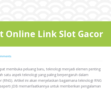
t Online Link Slot Gacor
omments
dapat membuka peluang baru, teknologi menjadi elemen penting
ah satu aspek teknologi yang paling berpengaruh dalam
 (RNG). Artikel ini akan menjelaskan bagaimana teknologi RNG
er seperti JDB memanfaatkannya untuk memberikan pengalaman