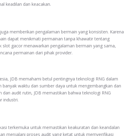
al keadilan dan keacakan.
i juga memberikan pengalaman bermain yang konsisten. Karena
ain dapat menikmati permainan tanpa khawatir tentang
 link slot gacor menawarkan pengalaman bermain yang sama,
ncana permainan dari pihak provider.
donesia, JDB memahami betul pentingnya teknologi RNG dalam
kan banyak waktu dan sumber daya untuk mengembangkan dan
 dan audit rutin, JDB memastikan bahwa teknologi RNG
 industri.
ikasi terkemuka untuk memastikan keakuratan dan keandalan
n menjalani proses audit yang ketat untuk memverifikasi