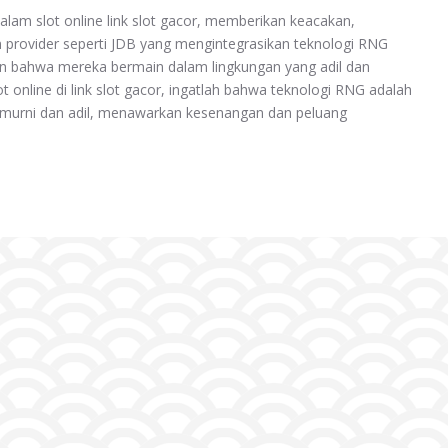
am slot online link slot gacor, memberikan keacakan,
n provider seperti JDB yang mengintegrasikan teknologi RNG
kin bahwa mereka bermain dalam lingkungan yang adil dan
online di link slot gacor, ingatlah bahwa teknologi RNG adalah
 murni dan adil, menawarkan kesenangan dan peluang