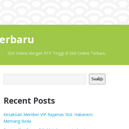
Terbaru
Slot Online dengan RTP Tinggi di Slot Online Terbaru
Search
Recent Posts
Kesaksian Member VIP Rajamas Slot: Habanero
Memang Beda