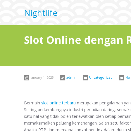
Nightlife
Slot Online dengan R
January 1, 2025
admin
Uncategorized
No
Bermain
slot online terbaru
merupakan pengalaman yang s
Seiring berkembangnya industri perjudian daring, semak
satu hal yang tidak boleh terlewatkan oleh setiap pemain
memaksimalkan peluang kemenangan. Salah satu faktor ku
Apa itu RTP dan mengapa sangat penting dalam dunia slo