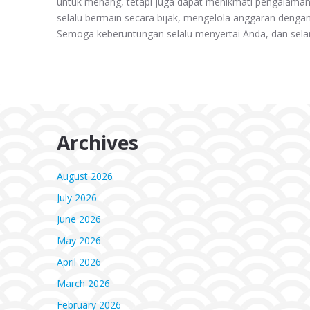
untuk menang, tetapi juga dapat menikmati pengalaman
selalu bermain secara bijak, mengelola anggaran dengan
Semoga keberuntungan selalu menyertai Anda, dan sela
Archives
August 2026
July 2026
June 2026
May 2026
April 2026
March 2026
February 2026