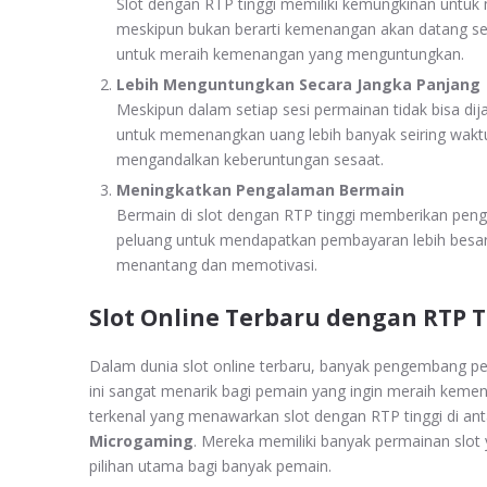
Slot dengan RTP tinggi memiliki kemungkinan untu
meskipun bukan berarti kemenangan akan datang seti
untuk meraih kemenangan yang menguntungkan.
Lebih Menguntungkan Secara Jangka Panjang
Meskipun dalam setiap sesi permainan tidak bisa d
untuk memenangkan uang lebih banyak seiring waktu
mengandalkan keberuntungan sesaat.
Meningkatkan Pengalaman Bermain
Bermain di slot dengan RTP tinggi memberikan pen
peluang untuk mendapatkan pembayaran lebih besar le
menantang dan memotivasi.
Slot Online Terbaru dengan RTP T
Dalam dunia slot online terbaru, banyak pengembang pe
ini sangat menarik bagi pemain yang ingin meraih kemen
terkenal yang menawarkan slot dengan RTP tinggi di an
Microgaming
. Mereka memiliki banyak permainan slot 
pilihan utama bagi banyak pemain.