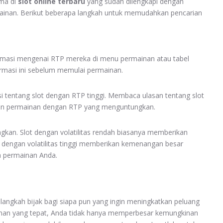
ama di
slot online terbaru
yang sudah dilengkapi dengan
mainan. Berikut beberapa langkah untuk memudahkan pencarian
ormasi mengenai RTP mereka di menu permainan atau tabel
masi ini sebelum memulai permainan.
i tentang slot dengan RTP tinggi. Membaca ulasan tentang slot
n permainan dengan RTP yang menguntungkan.
angkan. Slot dengan volatilitas rendah biasanya memberikan
ot dengan volatilitas tinggi memberikan kemenangan besar
ya permainan Anda.
langkah bijak bagi siapa pun yang ingin meningkatkan peluang
an yang tepat, Anda tidak hanya memperbesar kemungkinan