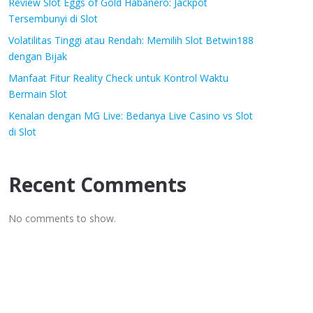
Review Slot Eggs of Gold Habanero: Jackpot
Tersembunyi di Slot
Volatilitas Tinggi atau Rendah: Memilih Slot Betwin188
dengan Bijak
Manfaat Fitur Reality Check untuk Kontrol Waktu
Bermain Slot
Kenalan dengan MG Live: Bedanya Live Casino vs Slot
di Slot
Recent Comments
No comments to show.