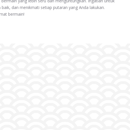
 bermain yang lebih seru dan menguntungkan. Ingatlah untuk
 baik, dan menikmati setiap putaran yang Anda lakukan.
mat bermain!