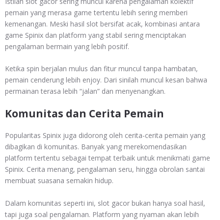
Istilah slot gacor sering muncul karena pengalaman kolektif
pemain yang merasa game tertentu lebih sering memberi
kemenangan. Meski hasil slot bersifat acak, kombinasi antara
game Spinix dan platform yang stabil sering menciptakan
pengalaman bermain yang lebih positif.
Ketika spin berjalan mulus dan fitur muncul tanpa hambatan,
pemain cenderung lebih enjoy. Dari sinilah muncul kesan bahwa
permainan terasa lebih “jalan” dan menyenangkan.
Komunitas dan Cerita Pemain
Popularitas Spinix juga didorong oleh cerita-cerita pemain yang
dibagikan di komunitas. Banyak yang merekomendasikan
platform tertentu sebagai tempat terbaik untuk menikmati game
Spinix. Cerita menang, pengalaman seru, hingga obrolan santai
membuat suasana semakin hidup.
Dalam komunitas seperti ini, slot gacor bukan hanya soal hasil,
tapi juga soal pengalaman. Platform yang nyaman akan lebih