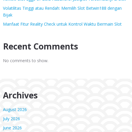
Volatilitas Tinggi atau Rendah: Memilih Slot Betwin188 dengan
Bijak
Manfaat Fitur Reality Check untuk Kontrol Waktu Bermain Slot
Recent Comments
No comments to show.
Archives
August 2026
July 2026
June 2026