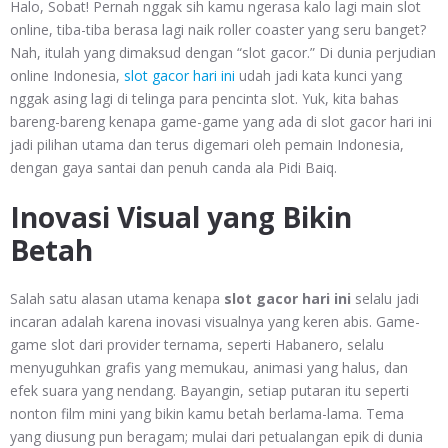
Halo, Sobat! Pernah nggak sih kamu ngerasa kalo lagi main slot
online, tiba-tiba berasa lagi naik roller coaster yang seru banget?
Nah, itulah yang dimaksud dengan “slot gacor.” Di dunia perjudian
online Indonesia,
slot gacor hari ini
udah jadi kata kunci yang
nggak asing lagi di telinga para pencinta slot. Yuk, kita bahas
bareng-bareng kenapa game-game yang ada di slot gacor hari ini
jadi pilihan utama dan terus digemari oleh pemain Indonesia,
dengan gaya santai dan penuh canda ala Pidi Baiq.
Inovasi Visual yang Bikin
Betah
Salah satu alasan utama kenapa
slot gacor hari ini
selalu jadi
incaran adalah karena inovasi visualnya yang keren abis. Game-
game slot dari provider ternama, seperti Habanero, selalu
menyuguhkan grafis yang memukau, animasi yang halus, dan
efek suara yang nendang. Bayangin, setiap putaran itu seperti
nonton film mini yang bikin kamu betah berlama-lama. Tema
yang diusung pun beragam; mulai dari petualangan epik di dunia