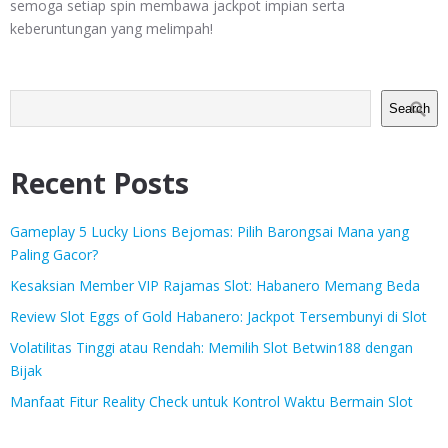
semoga setiap spin membawa jackpot impian serta
keberuntungan yang melimpah!
Search
Recent Posts
Gameplay 5 Lucky Lions Bejomas: Pilih Barongsai Mana yang
Paling Gacor?
Kesaksian Member VIP Rajamas Slot: Habanero Memang Beda
Review Slot Eggs of Gold Habanero: Jackpot Tersembunyi di Slot
Volatilitas Tinggi atau Rendah: Memilih Slot Betwin188 dengan
Bijak
Manfaat Fitur Reality Check untuk Kontrol Waktu Bermain Slot