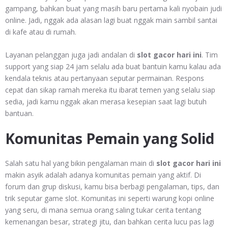
gampang, bahkan buat yang masih baru pertama kali nyobain judi
online. Jadi, nggak ada alasan lagi buat nggak main sambil santai
di kafe atau di rumah.
Layanan pelanggan juga jadi andalan di
slot gacor hari ini
. Tim
support yang siap 24 jam selalu ada buat bantuin kamu kalau ada
kendala teknis atau pertanyaan seputar permainan. Respons
cepat dan sikap ramah mereka itu ibarat temen yang selalu siap
sedia, jadi kamu nggak akan merasa kesepian saat lagi butuh
bantuan.
Komunitas Pemain yang Solid
Salah satu hal yang bikin pengalaman main di
slot gacor hari ini
makin asyik adalah adanya komunitas pemain yang aktif. Di
forum dan grup diskusi, kamu bisa berbagi pengalaman, tips, dan
trik seputar game slot. Komunitas ini seperti warung kopi online
yang seru, di mana semua orang saling tukar cerita tentang
kemenangan besar, strategi jitu, dan bahkan cerita lucu pas lagi