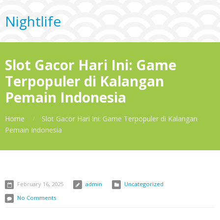
Nightlife
Slot Gacor Hari Ini: Game
Terpopuler di Kalangan
Pemain Indonesia
Home
Slot Gacor Hari Ini: Game Terpopuler di Kalangan
Pemain Indonesia
February 16, 2025
admin
Uncategorized
No Comments