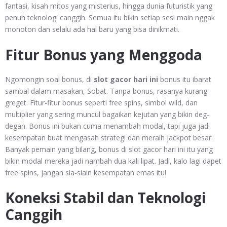
fantasi, kisah mitos yang misterius, hingga dunia futuristik yang
penuh teknologi canggih. Semua itu bikin setiap sesi main nggak
monoton dan selalu ada hal baru yang bisa dinikmati.
Fitur Bonus yang Menggoda
Ngomongin soal bonus, di
slot gacor hari ini
bonus itu ibarat
sambal dalam masakan, Sobat. Tanpa bonus, rasanya kurang
greget. Fitur-fitur bonus seperti free spins, simbol wild, dan
multiplier yang sering muncul bagaikan kejutan yang bikin deg-
degan. Bonus ini bukan cuma menambah modal, tapi juga jadi
kesempatan buat mengasah strategi dan meraih jackpot besar.
Banyak pemain yang bilang, bonus di slot gacor hari ini itu yang
bikin modal mereka jadi nambah dua kali lipat. Jadi, kalo lagi dapet
free spins, jangan sia-siain kesempatan emas itu!
Koneksi Stabil dan Teknologi
Canggih