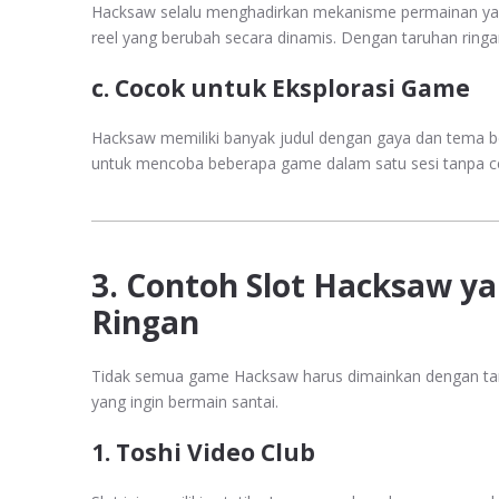
Hacksaw selalu menghadirkan mekanisme permainan yang u
reel yang berubah secara dinamis. Dengan taruhan ringan,
c. Cocok untuk Eksplorasi Game
Hacksaw memiliki banyak judul dengan gaya dan tema b
untuk mencoba beberapa game dalam satu sesi tanpa c
3. Contoh Slot Hacksaw y
Ringan
Tidak semua game Hacksaw harus dimainkan dengan taruh
yang ingin bermain santai.
1. Toshi Video Club