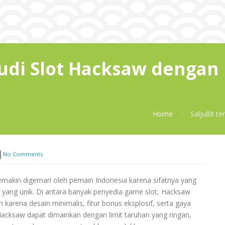
 Judi Slot Hacksaw dengan
Home
Salju88 te
No Comments
emakin digemari oleh pemain Indonesia karena sifatnya yang
yang unik. Di antara banyak penyedia game slot, Hacksaw
karena desain minimalis, fitur bonus eksplosif, serta gaya
acksaw dapat dimainkan dengan limit taruhan yang ringan,