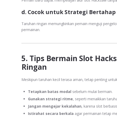
Pemain baru dapat mempelajari alur slot Hacksaw tanpa 
d. Cocok untuk Strategi Bertahap
Taruhan ringan memungkinkan pemain menguji pengelola
permainan.
5. Tips Bermain Slot Hac
Ringan
Meskipun taruhan kecil terasa aman, tetap penting unt
Tetapkan batas modal
sebelum mulai bermain.
Gunakan strategi ritme
, seperti menaikkan taru
Jangan mengejar kekalahan
, karena slot berbasi
Istirahat secara berkala
agar permainan tetap men