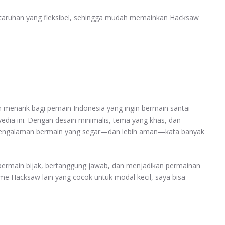
n taruhan yang fleksibel, sehingga mudah memainkan Hacksaw
n menarik bagi pemain Indonesia yang ingin bermain santai
yedia ini. Dengan desain minimalis, tema yang khas, dan
pengalaman bermain yang segar—dan lebih aman—kata banyak
 bermain bijak, bertanggung jawab, dan menjadikan permainan
me Hacksaw lain yang cocok untuk modal kecil, saya bisa