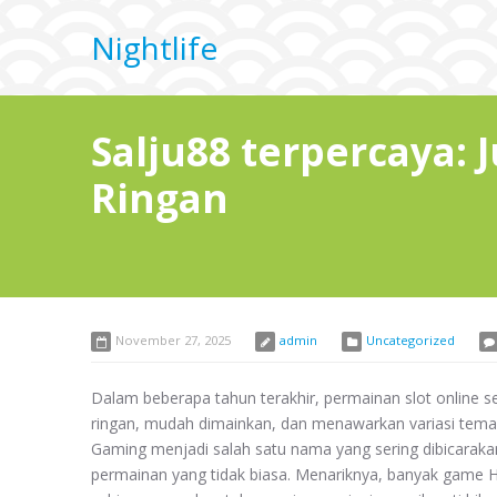
Nightlife
Salju88 terpercaya:
Ringan
November 27, 2025
admin
Uncategorized
Dalam beberapa tahun terakhir, permainan slot online s
ringan, mudah dimainkan, dan menawarkan variasi tema 
Gaming menjadi salah satu nama yang sering dibicarakan 
permainan yang tidak biasa. Menariknya, banyak game H