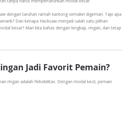
uran tanpa harus mempertaruhkan modal besar.
cksaw dengan taruhan ramah kantong semakin digemari. Tapi apa
menarik? Dan kenapa Hacksaw menjadi salah satu pilihan
odal besar? Mari kita bahas dengan lengkap, ringan, dan tetap
ingan Jadi Favorit Pemain?
n ringan adalah fleksibilitas. Dengan modal kecil, pemain