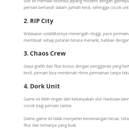
Slot ini memiliki estetika Jepang modern dengan gameplay
pemain bertaruh dalam jumlah kecil, sehingga cocok unt
2. RIP City
Walaupun volatilitasnya menengah–tinggi, pace permain
membuat setiap putaran terasa menarik, bahkan dengan 
3. Chaos Crew
Gaya grafiti dan fitur bonus dengan pengganda yang b
kecil, pemain bisa menikmati ritme permainan tanpa tek
4. Dork Unit
Game ini lebih ringan dari kebanyakan slot Hacksaw la
cocok bagi pemain santai.
Game-game ini tidak menjamin kemenangan besar, teta
fitur dan temanya yang kuat.