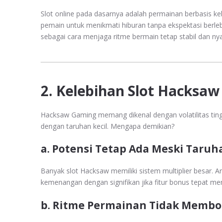
Slot online pada dasarnya adalah permainan berbasis k
pemain untuk menikmati hiburan tanpa ekspektasi berlebi
sebagai cara menjaga ritme bermain tetap stabil dan n
2. Kelebihan Slot Hacksaw
Hacksaw Gaming memang dikenal dengan volatilitas ting
dengan taruhan kecil. Mengapa demikian?
a. Potensi Tetap Ada Meski Taruh
Banyak slot Hacksaw memiliki sistem multiplier besar. Ar
kemenangan dengan signifikan jika fitur bonus tepat me
b. Ritme Permainan Tidak Memb