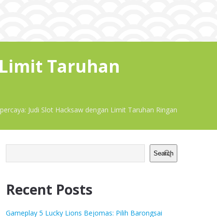
 Limit Taruhan
rpercaya: Judi Slot Hacksaw dengan Limit Taruhan Ringan
Search
Recent Posts
Gameplay 5 Lucky Lions Bejomas: Pilih Barongsai