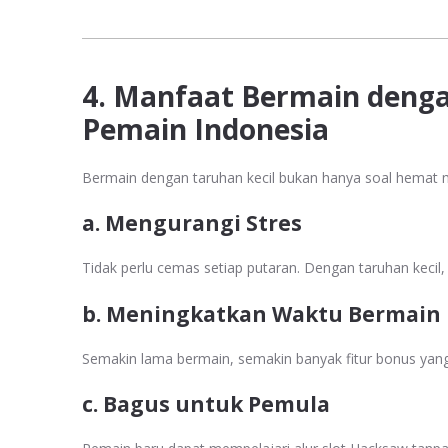
4. Manfaat Bermain deng
Pemain Indonesia
Bermain dengan taruhan kecil bukan hanya soal hemat m
a. Mengurangi Stres
Tidak perlu cemas setiap putaran. Dengan taruhan kecil,
b. Meningkatkan Waktu Bermain
Semakin lama bermain, semakin banyak fitur bonus yan
c. Bagus untuk Pemula