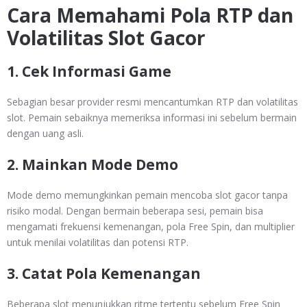
Cara Memahami Pola RTP dan
Volatilitas Slot Gacor
1. Cek Informasi Game
Sebagian besar provider resmi mencantumkan RTP dan volatilitas
slot. Pemain sebaiknya memeriksa informasi ini sebelum bermain
dengan uang asli.
2. Mainkan Mode Demo
Mode demo memungkinkan pemain mencoba slot gacor tanpa
risiko modal. Dengan bermain beberapa sesi, pemain bisa
mengamati frekuensi kemenangan, pola Free Spin, dan multiplier
untuk menilai volatilitas dan potensi RTP.
3. Catat Pola Kemenangan
Beberapa slot menunjukkan ritme tertentu sebelum Free Spin