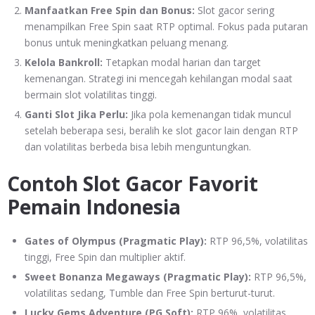
Manfaatkan Free Spin dan Bonus:
Slot gacor sering
menampilkan Free Spin saat RTP optimal. Fokus pada putaran
bonus untuk meningkatkan peluang menang.
Kelola Bankroll:
Tetapkan modal harian dan target
kemenangan. Strategi ini mencegah kehilangan modal saat
bermain slot volatilitas tinggi.
Ganti Slot Jika Perlu:
Jika pola kemenangan tidak muncul
setelah beberapa sesi, beralih ke slot gacor lain dengan RTP
dan volatilitas berbeda bisa lebih menguntungkan.
Contoh Slot Gacor Favorit
Pemain Indonesia
Gates of Olympus (Pragmatic Play):
RTP 96,5%, volatilitas
tinggi, Free Spin dan multiplier aktif.
Sweet Bonanza Megaways (Pragmatic Play):
RTP 96,5%,
volatilitas sedang, Tumble dan Free Spin berturut-turut.
Lucky Gems Adventure (PG Soft):
RTP 96%, volatilitas