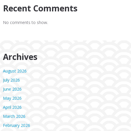
Recent Comments
No comments to show.
Archives
August 2026
July 2026
June 2026
May 2026
April 2026
March 2026
February 2026