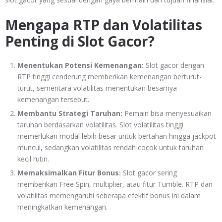
Mengapa RTP dan Volatilitas
Penting di Slot Gacor?
Menentukan Potensi Kemenangan:
Slot gacor dengan
RTP tinggi cenderung memberikan kemenangan berturut-
turut, sementara volatilitas menentukan besarnya
kemenangan tersebut.
Membantu Strategi Taruhan:
Pemain bisa menyesuaikan
taruhan berdasarkan volatilitas. Slot volatilitas tinggi
memerlukan modal lebih besar untuk bertahan hingga jackpot
muncul, sedangkan volatilitas rendah cocok untuk taruhan
kecil rutin.
Memaksimalkan Fitur Bonus:
Slot gacor sering
memberikan Free Spin, multiplier, atau fitur Tumble. RTP dan
volatilitas memengaruhi seberapa efektif bonus ini dalam
meningkatkan kemenangan.