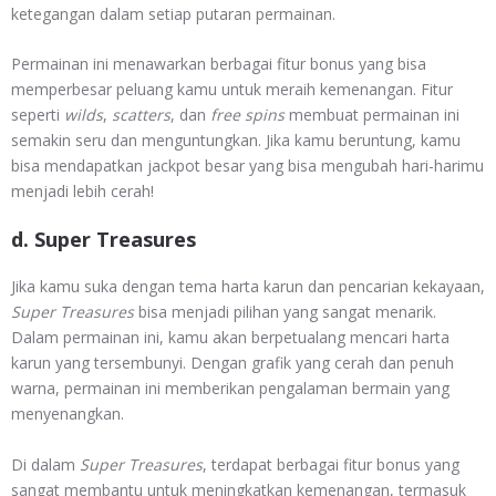
ketegangan dalam setiap putaran permainan.
Permainan ini menawarkan berbagai fitur bonus yang bisa
memperbesar peluang kamu untuk meraih kemenangan. Fitur
seperti
wilds
,
scatters
, dan
free spins
membuat permainan ini
semakin seru dan menguntungkan. Jika kamu beruntung, kamu
bisa mendapatkan jackpot besar yang bisa mengubah hari-harimu
menjadi lebih cerah!
d.
Super Treasures
Jika kamu suka dengan tema harta karun dan pencarian kekayaan,
Super Treasures
bisa menjadi pilihan yang sangat menarik.
Dalam permainan ini, kamu akan berpetualang mencari harta
karun yang tersembunyi. Dengan grafik yang cerah dan penuh
warna, permainan ini memberikan pengalaman bermain yang
menyenangkan.
Di dalam
Super Treasures
, terdapat berbagai fitur bonus yang
sangat membantu untuk meningkatkan kemenangan, termasuk