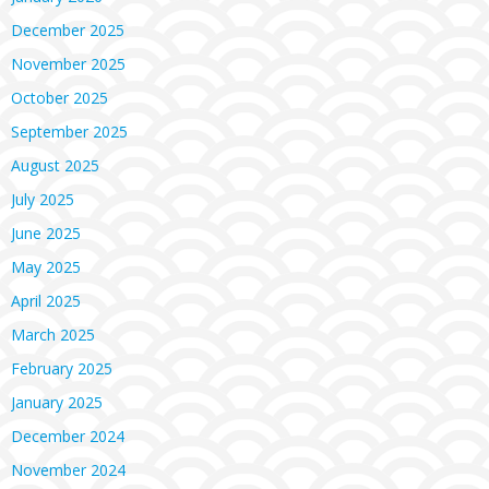
December 2025
November 2025
October 2025
September 2025
August 2025
July 2025
June 2025
May 2025
April 2025
March 2025
February 2025
January 2025
December 2024
November 2024