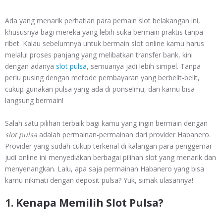
Ada yang menarik perhatian para pemain slot belakangan ini,
khususnya bagi mereka yang lebih suka bermain praktis tanpa
ribet. Kalau sebelumnya untuk bermain slot online kamu harus
melalui proses panjang yang melibatkan transfer bank, kini
dengan adanya
slot pulsa
, semuanya jadi lebih simpel. Tanpa
perlu pusing dengan metode pembayaran yang berbelit-belit,
cukup gunakan pulsa yang ada di ponselmu, dan kamu bisa
langsung bermain!
Salah satu pilihan terbaik bagi kamu yang ingin bermain dengan
slot pulsa
adalah permainan-permainan dari provider Habanero.
Provider yang sudah cukup terkenal di kalangan para penggemar
judi online ini menyediakan berbagai pilihan slot yang menarik dan
menyenangkan. Lalu, apa saja permainan Habanero yang bisa
kamu nikmati dengan deposit pulsa? Yuk, simak ulasannya!
1.
Kenapa Memilih Slot Pulsa?