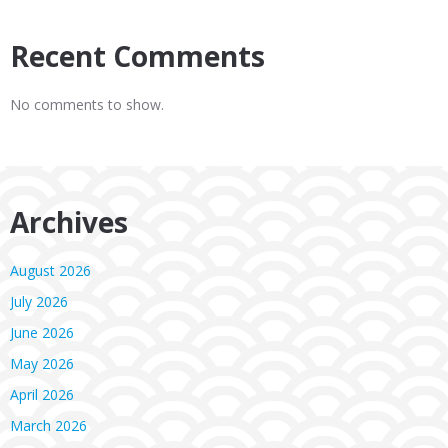
Recent Comments
No comments to show.
Archives
August 2026
July 2026
June 2026
May 2026
April 2026
March 2026