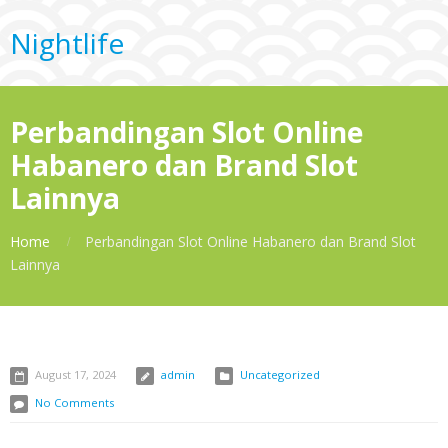
Nightlife
Perbandingan Slot Online
Habanero dan Brand Slot
Lainnya
Home
Perbandingan Slot Online Habanero dan Brand Slot
Lainnya
August 17, 2024
admin
Uncategorized
No Comments