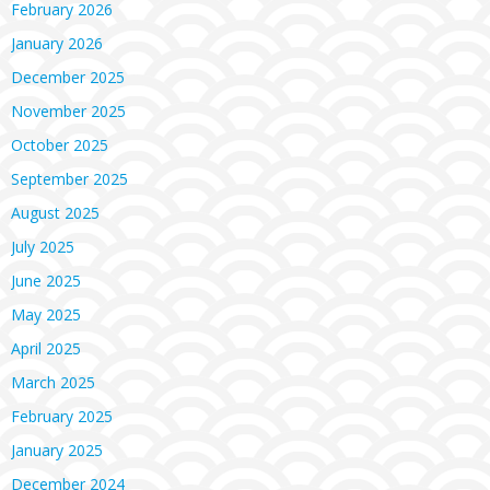
February 2026
January 2026
December 2025
November 2025
October 2025
September 2025
August 2025
July 2025
June 2025
May 2025
April 2025
March 2025
February 2025
January 2025
December 2024