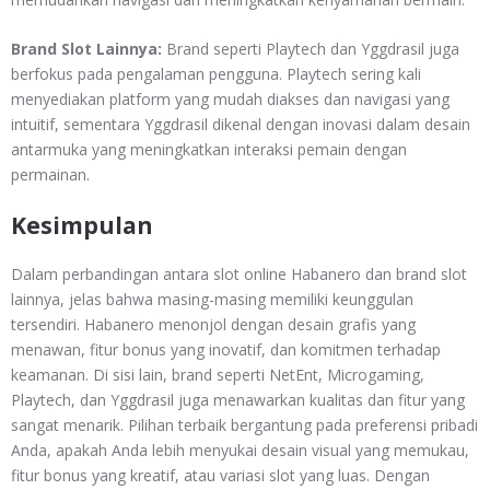
Brand Slot Lainnya:
Brand seperti Playtech dan Yggdrasil juga
berfokus pada pengalaman pengguna. Playtech sering kali
menyediakan platform yang mudah diakses dan navigasi yang
intuitif, sementara Yggdrasil dikenal dengan inovasi dalam desain
antarmuka yang meningkatkan interaksi pemain dengan
permainan.
Kesimpulan
Dalam perbandingan antara slot online Habanero dan brand slot
lainnya, jelas bahwa masing-masing memiliki keunggulan
tersendiri. Habanero menonjol dengan desain grafis yang
menawan, fitur bonus yang inovatif, dan komitmen terhadap
keamanan. Di sisi lain, brand seperti NetEnt, Microgaming,
Playtech, dan Yggdrasil juga menawarkan kualitas dan fitur yang
sangat menarik. Pilihan terbaik bergantung pada preferensi pribadi
Anda, apakah Anda lebih menyukai desain visual yang memukau,
fitur bonus yang kreatif, atau variasi slot yang luas. Dengan