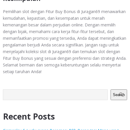
Pemilihan slot dengan Fitur Buy Bonus di Juragan69 menawarkan
kemudahan, kepastian, dan kesempatan untuk meraih
kemenangan besar dalam perjudian online. Dengan memilih
dengan bijak, memahami cara kerja fitur-fitur tersebut, dan
memanfaatkan promosi yang tersedia, Anda dapat meningkatkan
pengalaman berjudi Anda secara signifikan. Jangan ragu untuk
menjelajahi koleksi slot di Juragan69 dan temukan slot dengan
Fitur Buy Bonus yang sesuai dengan preferensi dan strategi Anda.
Selamat bermain dan semoga keberuntungan selalu menyertai
setiap taruhan Anda!
Search
Recent Posts