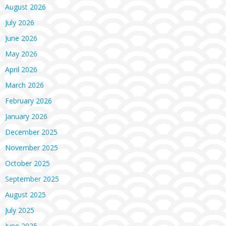
August 2026
July 2026
June 2026
May 2026
April 2026
March 2026
February 2026
January 2026
December 2025
November 2025
October 2025
September 2025
August 2025
July 2025
June 2025