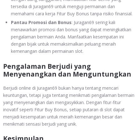
tersedia di Juragan69 untuk menguji permainan dan
memahami cara kerja Fitur Buy Bonus tanpa risiko finansial.
Pantau Promosi dan Bonus
: Juragan69 sering kali
menawarkan promosi dan bonus yang dapat meningkatkan
pengalaman bermain Anda. Manfaatkan kesempatan ini
dengan bijak untuk memaksimalkan peluang meraih
kemenangan dalam permainan slot.
Pengalaman Berjudi yang
Menyenangkan dan Menguntungkan
Berjudi online di Juragan69 bukan hanya tentang mencari
keuntungan, tetapi juga tentang menikmati pengalaman bermain
yang menyenangkan dan mengasyikkan. Dengan fitur-fitur
inovatif seperti Fitur Buy Bonus, setiap putaran di slot dapat
menjadi kesempatan untuk meraih kemenangan besar dan
menikmati sensasi berjudi yang unik.
Kesimpulan