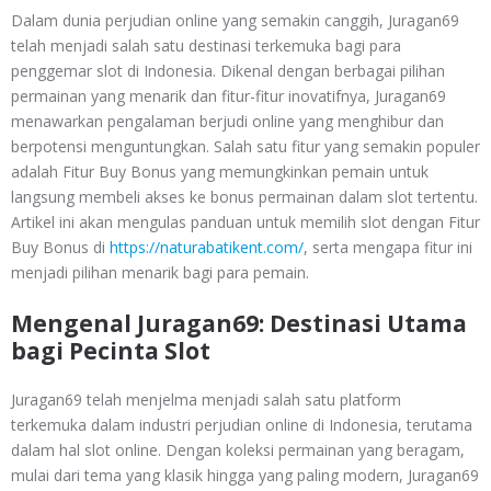
Dalam dunia perjudian online yang semakin canggih, Juragan69
telah menjadi salah satu destinasi terkemuka bagi para
penggemar slot di Indonesia. Dikenal dengan berbagai pilihan
permainan yang menarik dan fitur-fitur inovatifnya, Juragan69
menawarkan pengalaman berjudi online yang menghibur dan
berpotensi menguntungkan. Salah satu fitur yang semakin populer
adalah Fitur Buy Bonus yang memungkinkan pemain untuk
langsung membeli akses ke bonus permainan dalam slot tertentu.
Artikel ini akan mengulas panduan untuk memilih slot dengan Fitur
Buy Bonus di
https://naturabatikent.com/
, serta mengapa fitur ini
menjadi pilihan menarik bagi para pemain.
Mengenal Juragan69: Destinasi Utama
bagi Pecinta Slot
Juragan69 telah menjelma menjadi salah satu platform
terkemuka dalam industri perjudian online di Indonesia, terutama
dalam hal slot online. Dengan koleksi permainan yang beragam,
mulai dari tema yang klasik hingga yang paling modern, Juragan69