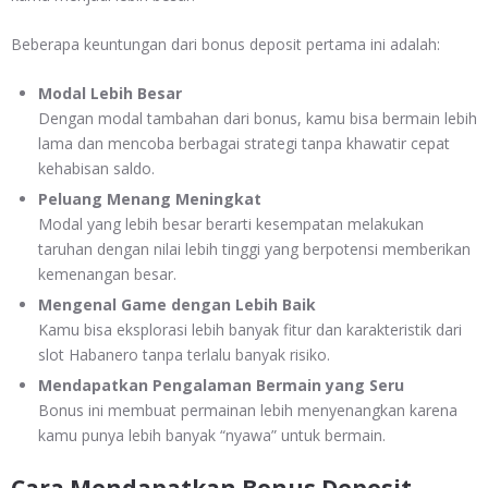
Beberapa keuntungan dari bonus deposit pertama ini adalah:
Modal Lebih Besar
Dengan modal tambahan dari bonus, kamu bisa bermain lebih
lama dan mencoba berbagai strategi tanpa khawatir cepat
kehabisan saldo.
Peluang Menang Meningkat
Modal yang lebih besar berarti kesempatan melakukan
taruhan dengan nilai lebih tinggi yang berpotensi memberikan
kemenangan besar.
Mengenal Game dengan Lebih Baik
Kamu bisa eksplorasi lebih banyak fitur dan karakteristik dari
slot Habanero tanpa terlalu banyak risiko.
Mendapatkan Pengalaman Bermain yang Seru
Bonus ini membuat permainan lebih menyenangkan karena
kamu punya lebih banyak “nyawa” untuk bermain.