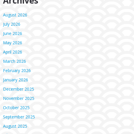
Archives
August 2026
July 2026
June 2026
May 2026
April 2026
March 2026
February 2026
January 2026
December 2025
November 2025
October 2025
September 2025
August 2025