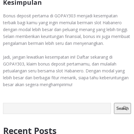
Kesimpulan
Bonus deposit pertama di GOPAY303 menjadi kesempatan
terbaik bagi kamu yang ingin memulai bermain slot Habanero
dengan modal lebih besar dan peluang menang yang lebih tinggi.
Selain memberikan keuntungan finansial, bonus ini juga membuat
pengalaman bermain lebih seru dan menyenangkan.
Jadi, jangan lewatkan kesempatan ini! Daftar sekarang di
GOPAY303, klaim bonus deposit pertamamu, dan mulailah
petualangan seru bersama slot Habanero. Dengan modal yang
lebih besar dan berbagai fitur menarik, siapa tahu keberuntungan
besar akan segera menghampirimu!
Search
Recent Posts