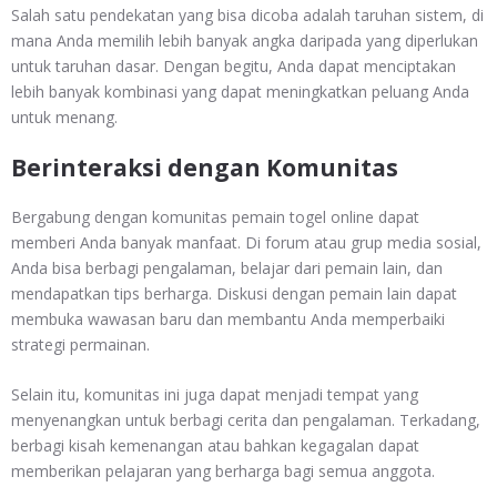
Salah satu pendekatan yang bisa dicoba adalah taruhan sistem, di
mana Anda memilih lebih banyak angka daripada yang diperlukan
untuk taruhan dasar. Dengan begitu, Anda dapat menciptakan
lebih banyak kombinasi yang dapat meningkatkan peluang Anda
untuk menang.
Berinteraksi dengan Komunitas
Bergabung dengan komunitas pemain togel online dapat
memberi Anda banyak manfaat. Di forum atau grup media sosial,
Anda bisa berbagi pengalaman, belajar dari pemain lain, dan
mendapatkan tips berharga. Diskusi dengan pemain lain dapat
membuka wawasan baru dan membantu Anda memperbaiki
strategi permainan.
Selain itu, komunitas ini juga dapat menjadi tempat yang
menyenangkan untuk berbagi cerita dan pengalaman. Terkadang,
berbagi kisah kemenangan atau bahkan kegagalan dapat
memberikan pelajaran yang berharga bagi semua anggota.