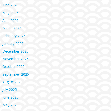
June 2026
May 2026
April 2026
March 2026
February 2026
January 2026
December 2025
November 2025
October 2025
September 2025
August 2025
July 2025
June 2025
May 2025