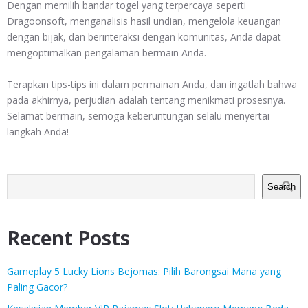
Dengan memilih bandar togel yang terpercaya seperti
Dragoonsoft, menganalisis hasil undian, mengelola keuangan
dengan bijak, dan berinteraksi dengan komunitas, Anda dapat
mengoptimalkan pengalaman bermain Anda.
Terapkan tips-tips ini dalam permainan Anda, dan ingatlah bahwa
pada akhirnya, perjudian adalah tentang menikmati prosesnya.
Selamat bermain, semoga keberuntungan selalu menyertai
langkah Anda!
Search
Recent Posts
Gameplay 5 Lucky Lions Bejomas: Pilih Barongsai Mana yang
Paling Gacor?