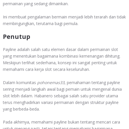
permainan yang sedang dimainkan.
Ini membuat pengalaman bermain menjadi lebih terarah dan tidak
membingungkan, terutama bagi pemula.
Penutup
Payline adalah salah satu elemen dasar dalam permainan slot
yang menentukan bagaimana kombinasi kemenangan dihitung.
Meskipun terlihat sederhana, konsep ini sangat penting untuk
memahami cara kerja slot secara keseluruhan.
Dalam komunitas
pohonemas33
, pemahaman tentang payline
sering menjadi langkah awal bagi pemain untuk mengenal dunia
slot lebih dalam.
Habanero
sebagai salah satu provider utama
terus menghadirkan variasi permainan dengan struktur payline
yang berbeda-beda.
Pada akhirnya, memahami payline bukan tentang mencari cara
untuk menang pasti, tetapi tentang memahami bagaimana