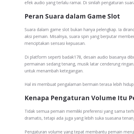
efek audio yang terlalu ramai. Di sinilah pengaturan s
Peran Suara dalam Game Slot
Suara dalam game slot bukan hanya pelengkap. Ia dira
aksi pemain. Misalnya, suara spin yang berputar membe
menciptakan sensasi kepuasan.
Di platform seperti badak178, desain audio biasanya di
permainan sedang tenang, musik latar cenderung ringan. 
untuk menambah ketegangan.
Hal ini membuat pengalaman bermain terasa lebih hidup,
Kenapa Pengaturan Volume Itu P
Tidak semua pemain memiliki preferensi yang sama terh
dramatis, tetapi ada juga yang lebih suka suasana tenang
Pengaturan volume yang tepat membantu pemain meng