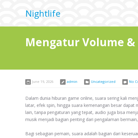
Nightlife
Mengatur Volume & 
June 19, 2026
admin
Uncategorized
No C
Dalam dunia hiburan game online, suara sering kali menj
latar, efek spin, hingga suara kemenangan besar dapat m
lain, tanpa pengaturan yang tepat, audio juga bisa me
musik menjadi bagian penting dari pengalaman bermain,
Bagi sebagian pemain, suara adalah bagian dari keseruan