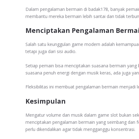
Dalam pengalaman bermain di badak178, banyak pemai
membantu mereka bermain lebih santai dan tidak terbu
Menciptakan Pengalaman Bermai
Salah satu keunggulan game modern adalah kemampuannya 
tetapi juga dari sisi audio.
Setiap pemain bisa menciptakan suasana bermain yang 
suasana penuh energi dengan musik keras, ada juga ya
Fleksibilitas ini membuat pengalaman bermain menjadi l
Kesimpulan
Mengatur volume dan musik dalam game slot bukan sek
menciptakan pengalaman bermain yang seimbang dan fok
perlu dikendalikan agar tidak mengganggu konsentrasi.