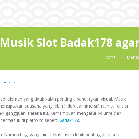
Musik Slot Badak178 aga
Home
Menga
omments
adi elemen yang tidak kalah penting dibandingkan visual. Musik
enciptakan suasana yang lebih hidup dan imersif. Namun di sisi
njadi gangguan. Karena itu, kemampuan mengatur volume dan
 termasuk di platform seperti
badak178
.
. Namun bagi yang lain, fokus justru lebih penting daripada