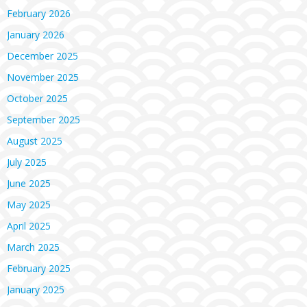
February 2026
January 2026
December 2025
November 2025
October 2025
September 2025
August 2025
July 2025
June 2025
May 2025
April 2025
March 2025
February 2025
January 2025