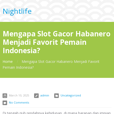
Nightlife
Mengapa Slot Gacor Habanero
Menjadi Favorit Pemain
Indonesia?
Home
Mengapa Slot Gacor Habanero Menjadi Favorit
Pemain Indonesia?
March 10, 2025
admin
Uncategorized
No Comments
Di tengah riuh rendahnya kehidupan, di mana harapan dan impian