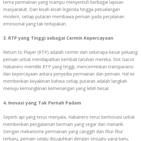
tema permainan yang mampu menyentuh berbagai lapisan
masyarakat. Dari kisah-kisah legenda hingga petualangan
modern, setiap putaran membawa pemain pada perjalanan
emosional yang tak terlupakan.
3. RTP yang Tinggi sebagai Cermin Kepercayaan
Return to Player (RTP) adalah cermin dari seberapa besar peluang
pemain untuk mendapatkan kembali taruhan mereka. Slot Gacor
Habanero memiliki RTP yang tinggi, mencerminkan transparansi
dan kepercayaan antara penyedia permainan dan pemain. Hal ini
memberikan keyakinan bahwa setiap putaran adalah langkah
menuju kemungkinan kemenangan yang lebih besar.
4. Inovasi yang Tak Pernah Padam
Seperti api yang terus menyala, Habanero terus berinovasi untuk
memberikan pengalaman bermain yang segar dan menarik.
Dengan mekanisme permainan yang canggih dan fitur-fitur
terbaru, pemain selalu disuguhkan dengan sesuatu yang baru,