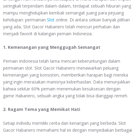
seringkali terpendam dalam-dalam, terdapat sebuah hiburan yang
mampu menghidupkan kembali semangat juang para pejuang
kehidupan: permainan
Slot
online. Di antara sekian banyak pilihan
yang ada, Slot Gacor Habanero telah mencuri perhatian dan
menjadi favorit di kalangan pemain Indonesia.
1. Kemenangan yang Menggugah Semangat
Pemain Indonesia telah lama mencari keberuntungan dalam
permainan slot. Slot Gacor Habanero menawarkan peluang
kemenangan yang konsisten, memberikan harapan bagi mereka
yang ingin merasakan manisnya keberhasilan. Data menunjukkan
bahwa sekitar 60% pemain menemukan kesuksesan dengan
game Habanero, sebuah angka yang tidak bisa dianggap remeh.
2. Ragam Tema yang Memikat Hati
Setiap individu memiliki cerita dan kenangan yang berbeda. Slot
Gacor Habanero memahami hal ini dengan menyediakan berbagai