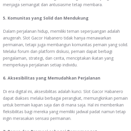
menjaga semangat dan antusiasme tetap membara.
5. Komunitas yang Solid dan Mendukung
Dalam perjalanan hidup, memiliki teman seperjuangan adalah
anugerah. Slot Gacor Habanero tidak hanya menawarkan
permainan, tetapi juga membangun komunitas pemain yang solid.
Melalui forum dan platform diskusi, pemain dapat berbagi
pengalaman, strategi, dan cerita, menciptakan ikatan yang
memperkaya perjalanan setiap individu.
6. Aksesibilitas yang Memudahkan Perjalanan
Di era digital ini, aksesibilitas adalah kunci. Slot Gacor Habanero
dapat diakses melalui berbagai perangkat, memungkinkan pemain
untuk bermain kapan saja dan di mana saja. Hal ini memberikan
fleksibilitas bagi mereka yang memiliki jadwal padat namun tetap
ingin merasakan sensasi permainan.