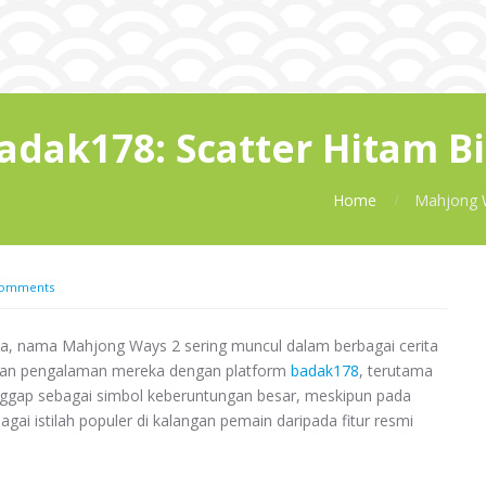
adak178: Scatter Hitam 
Home
Mahjong W
omments
a, nama Mahjong Ways 2 sering muncul dalam berbagai cerita
itkan pengalaman mereka dengan platform
badak178
, terutama
anggap sebagai simbol keberuntungan besar, meskipun pada
ai istilah populer di kalangan pemain daripada fitur resmi