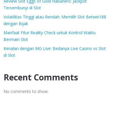
Review Slot Eggs of Gold Habanero: Jackpot
Tersembunyi di Slot
Volatilitas Tinggi atau Rendah: Memilih Slot Betwin188
dengan Bijak
Manfaat Fitur Reality Check untuk Kontrol Waktu
Bermain Slot
Kenalan dengan MG Live: Bedanya Live Casino vs Slot
di Slot
Recent Comments
No comments to show.