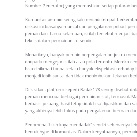
Number Generator) yang memastikan setiap putaran bers
Komunitas pemain sering kali menjadi tempat berkembangny
diskusi ini biasanya muncul dari pengalaman pribadi pem
pemain lain. Lama-kelamaan, istilah tersebut menjadi b
teknis dalam permainan itu sendiri.
Menariknya, banyak pemain berpengalaman justru me
daripada mengejar istilah atau pola tertentu. Mereka 
bisa dinikmati tanpa terlalu banyak ekspektasi terhada
menjadi lebih santai dan tidak menimbulkan tekanan ber
Di sisi lain, platform seperti Badak178 sering disebut 
pemain mencoba berbagai permainan slot, termasuk Ma
berbasis peluang, hasil tetap tidak bisa dipastikan dan 
yang akhirnya lebih fokus pada pengalaman bermain dari
Fenomena “bikin kaya mendadak” sendiri sebenarnya lebih
bentuk hype di komunitas. Dalam kenyataannya, permain