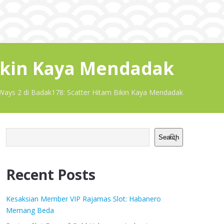
Bikin Kaya Mendadak
ays 2 di Badak178: Scatter Hitam Bikin Kaya Mendadak
Search
Recent Posts
Kesaksian Member VIP Rajamas Slot: Habanero
Memang Beda