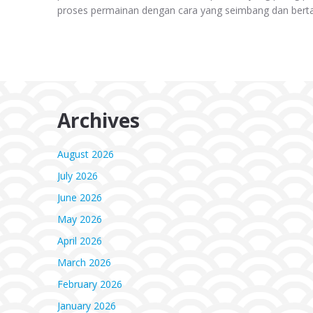
proses permainan dengan cara yang seimbang dan bert
Archives
August 2026
July 2026
June 2026
May 2026
April 2026
March 2026
February 2026
January 2026