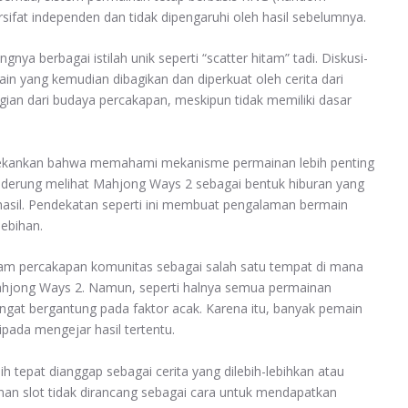
ifat independen dan tidak dipengaruhi oleh hasil sebelumnya.
a berbagai istilah unik seperti “scatter hitam” tadi. Diskusi-
ain yang kemudian dibagikan dan diperkuat oleh cerita dari
agian dari budaya percakapan, meskipun tidak memiliki dasar
nekankan bahwa memahami mekanisme permainan lebih penting
cenderung melihat Mahjong Ways 2 sebagai bentuk hiburan yang
p hasil. Pendekatan seperti ini membuat pengalaman bermain
lebihan.
dalam percakapan komunitas sebagai salah satu tempat di mana
hjong Ways 2. Namun, seperti halnya semua permainan
sangat bergantung pada faktor acak. Karena itu, banyak pemain
pada mengejar hasil tertentu.
 tepat dianggap sebagai cerita yang dilebih-lebihkan atau
an slot tidak dirancang sebagai cara untuk mendapatkan