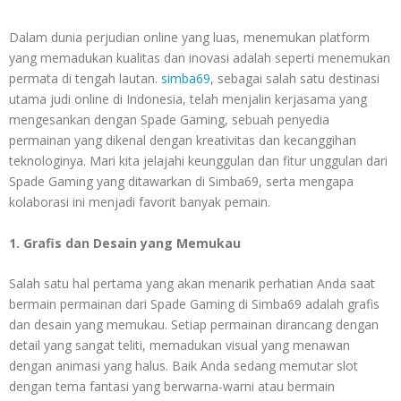
Dalam dunia perjudian online yang luas, menemukan platform
yang memadukan kualitas dan inovasi adalah seperti menemukan
permata di tengah lautan.
simba69
, sebagai salah satu destinasi
utama judi online di Indonesia, telah menjalin kerjasama yang
mengesankan dengan Spade Gaming, sebuah penyedia
permainan yang dikenal dengan kreativitas dan kecanggihan
teknologinya. Mari kita jelajahi keunggulan dan fitur unggulan dari
Spade Gaming yang ditawarkan di Simba69, serta mengapa
kolaborasi ini menjadi favorit banyak pemain.
1. Grafis dan Desain yang Memukau
Salah satu hal pertama yang akan menarik perhatian Anda saat
bermain permainan dari Spade Gaming di Simba69 adalah grafis
dan desain yang memukau. Setiap permainan dirancang dengan
detail yang sangat teliti, memadukan visual yang menawan
dengan animasi yang halus. Baik Anda sedang memutar slot
dengan tema fantasi yang berwarna-warni atau bermain