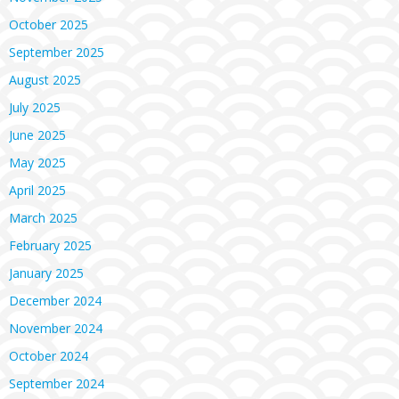
October 2025
September 2025
August 2025
July 2025
June 2025
May 2025
April 2025
March 2025
February 2025
January 2025
December 2024
November 2024
October 2024
September 2024