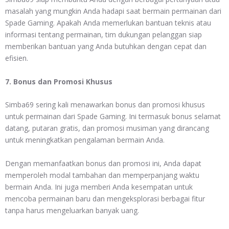
masalah yang mungkin Anda hadapi saat bermain permainan dari
Spade Gaming. Apakah Anda memerlukan bantuan teknis atau
informasi tentang permainan, tim dukungan pelanggan siap
memberikan bantuan yang Anda butuhkan dengan cepat dan
efisien.
7. Bonus dan Promosi Khusus
Simba69 sering kali menawarkan bonus dan promosi khusus
untuk permainan dari Spade Gaming. Ini termasuk bonus selamat
datang, putaran gratis, dan promosi musiman yang dirancang
untuk meningkatkan pengalaman bermain Anda.
Dengan memanfaatkan bonus dan promosi ini, Anda dapat
memperoleh modal tambahan dan memperpanjang waktu
bermain Anda. Ini juga memberi Anda kesempatan untuk
mencoba permainan baru dan mengeksplorasi berbagai fitur
tanpa harus mengeluarkan banyak uang.