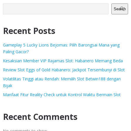
Search
Recent Posts
Gameplay 5 Lucky Lions Bejomas: Pilih Barongsai Mana yang
Paling Gacor?
Kesaksian Member VIP Rajamas Slot: Habanero Memang Beda
Review Slot Eggs of Gold Habanero: Jackpot Tersembunyi di Slot
Volatilitas Tinggi atau Rendah: Memilih Slot Betwin188 dengan
Bijak
Manfaat Fitur Reality Check untuk Kontrol Waktu Bermain Slot
Recent Comments
No comments to show.