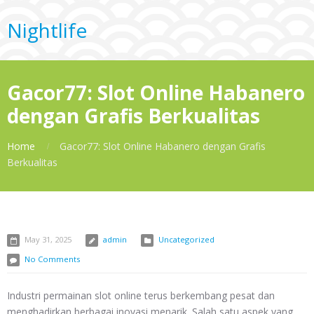
Nightlife
Gacor77: Slot Online Habanero
dengan Grafis Berkualitas
Home
Gacor77: Slot Online Habanero dengan Grafis
Berkualitas
May 31, 2025
admin
Uncategorized
No Comments
Industri permainan slot online terus berkembang pesat dan
menghadirkan berbagai inovasi menarik. Salah satu aspek yang