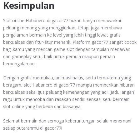
Kesimpulan
Slot online Habanero di gacor77 bukan hanya menawarkan
peluang menang yang menggiurkan, tetapi juga membawa
pengalaman bermain ke level yang lebih tinggi lewat grafis
berkualitas dan fitur-fitur menarik. Platform gacor77 sangat cocok
bagi kamu yang mencari game slot dengan tampilan menawan
dan gameplay seru, baik untuk pemula maupun pemain
berpengalaman.
Dengan grafis memukau, animasi halus, serta tema-tema yang
beragam, slot Habanero di gacor77 mampu memberikan hiburan
berkualitas sekaligus peluang kemenangan yang adil. Jadi, jangan
ragu untuk mencoba dan rasakan sendiri sensasi seru bermain
slot online yang berbeda dari biasanya.
Selamat bermain dan semoga keberuntungan selalu menemani
setiap putaranmu di gacor77!