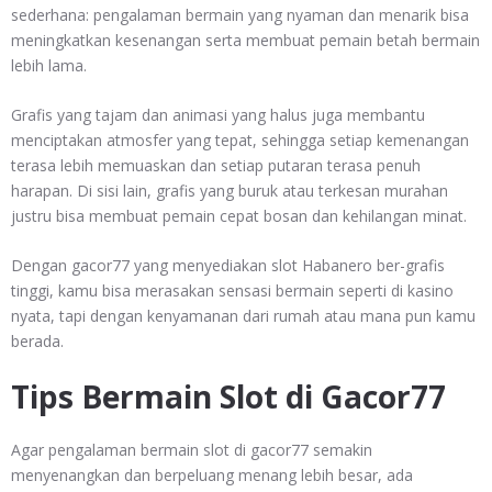
sederhana: pengalaman bermain yang nyaman dan menarik bisa
meningkatkan kesenangan serta membuat pemain betah bermain
lebih lama.
Grafis yang tajam dan animasi yang halus juga membantu
menciptakan atmosfer yang tepat, sehingga setiap kemenangan
terasa lebih memuaskan dan setiap putaran terasa penuh
harapan. Di sisi lain, grafis yang buruk atau terkesan murahan
justru bisa membuat pemain cepat bosan dan kehilangan minat.
Dengan gacor77 yang menyediakan slot Habanero ber-grafis
tinggi, kamu bisa merasakan sensasi bermain seperti di kasino
nyata, tapi dengan kenyamanan dari rumah atau mana pun kamu
berada.
Tips Bermain Slot di Gacor77
Agar pengalaman bermain slot di gacor77 semakin
menyenangkan dan berpeluang menang lebih besar, ada