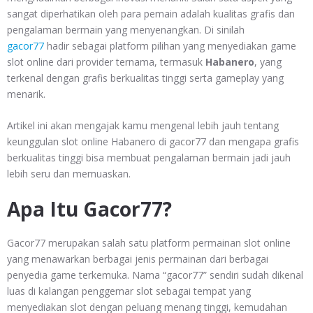
sangat diperhatikan oleh para pemain adalah kualitas grafis dan
pengalaman bermain yang menyenangkan. Di sinilah
gacor77
hadir sebagai platform pilihan yang menyediakan game
slot online dari provider ternama, termasuk
Habanero
, yang
terkenal dengan grafis berkualitas tinggi serta gameplay yang
menarik.
Artikel ini akan mengajak kamu mengenal lebih jauh tentang
keunggulan slot online Habanero di gacor77 dan mengapa grafis
berkualitas tinggi bisa membuat pengalaman bermain jadi jauh
lebih seru dan memuaskan.
Apa Itu Gacor77?
Gacor77 merupakan salah satu platform permainan slot online
yang menawarkan berbagai jenis permainan dari berbagai
penyedia game terkemuka. Nama “gacor77” sendiri sudah dikenal
luas di kalangan penggemar slot sebagai tempat yang
menyediakan slot dengan peluang menang tinggi, kemudahan