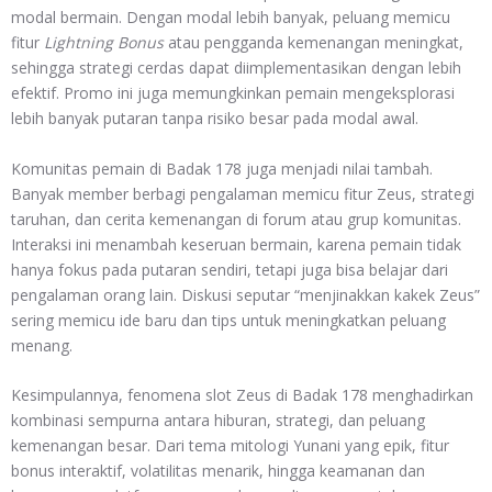
modal bermain. Dengan modal lebih banyak, peluang memicu
fitur
Lightning Bonus
atau pengganda kemenangan meningkat,
sehingga strategi cerdas dapat diimplementasikan dengan lebih
efektif. Promo ini juga memungkinkan pemain mengeksplorasi
lebih banyak putaran tanpa risiko besar pada modal awal.
Komunitas pemain di Badak 178 juga menjadi nilai tambah.
Banyak member berbagi pengalaman memicu fitur Zeus, strategi
taruhan, dan cerita kemenangan di forum atau grup komunitas.
Interaksi ini menambah keseruan bermain, karena pemain tidak
hanya fokus pada putaran sendiri, tetapi juga bisa belajar dari
pengalaman orang lain. Diskusi seputar “menjinakkan kakek Zeus”
sering memicu ide baru dan tips untuk meningkatkan peluang
menang.
Kesimpulannya, fenomena slot Zeus di Badak 178 menghadirkan
kombinasi sempurna antara hiburan, strategi, dan peluang
kemenangan besar. Dari tema mitologi Yunani yang epik, fitur
bonus interaktif, volatilitas menarik, hingga keamanan dan