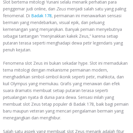
Slot bertema mitologi Yunani selalu menarik perhatian para
penggemar judi online, dan
Zeus
menjadi salah satu yang paling
fenomenal. Di
Badak 178
, permainan ini menawarkan sensasi
bermain yang mendebarkan, visual epik, dan peluang
kemenangan yang menjanjikan. Banyak pemain menyebutnya
sebagai tantangan “menjinakkan kakek Zeus,” karena setiap
putaran terasa seperti menghadapi dewa petir legendaris yang
penuh kejutan.
Fenomena slot Zeus ini bukan sekadar hype. Slot ini memadukan
tema mitologi dengan mekanisme permainan modern,
menghadirkan simbol-simbol ikonik seperti petir, mahkota, dan
kuil Olympus yang memukau. Grafis yang menawan dan efek
suara dramatis membuat setiap putaran terasa seperti
petualangan nyata di dunia para dewa. Sensasi inilah yang
membuat slot Zeus tetap populer di Badak 178, baik bagi pemain
baru maupun veteran yang mencari pengalaman bermain yang
menegangkan dan menghibur.
Salah satu aspek yang membuat slot Zeus menarik adalah fitur