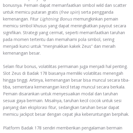
bonusnya. Pemain dapat memanfaatkan simbol wild dan scatter
untuk memicu putaran gratis (
free spin
) serta pengganda
kemenangan. Fitur
Lightning Bonus
memungkinkan pemain
memicu simbol khusus yang dapat meningkatkan payout secara
signifikan. Strategi yang cermat, seperti memanfaatkan taruhan
pada momen tertentu dan memahami pola simbol, sering
menjadi kunci untuk “menjinakkan kakek Zeus” dan meraih
kemenangan besar.
Selain fitur bonus, volatilitas permainan juga menjadi hal penting.
Slot Zeus di Badak 178 biasanya memiliki volatilitas menengah
hingga tinggi. Artinya, kemenangan besar bisa muncul secara tiba-
tiba, sementara kemenangan kecil tetap muncul secara berkala.
Pemain disarankan untuk menyesuaikan modal dan taruhan
sesuai gaya bermain. Misalnya, taruhan kecil cocok untuk sesi
panjang dan eksplorasi fitur, sedangkan taruhan besar dapat
memicu jackpot besar dengan cepat jika keberuntungan berpihak.
Platform Badak 178 sendiri memberikan pengalaman bermain