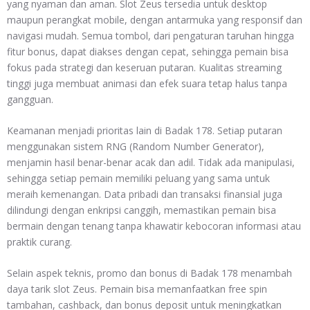
yang nyaman dan aman. Slot Zeus tersedia untuk desktop
maupun perangkat mobile, dengan antarmuka yang responsif dan
navigasi mudah. Semua tombol, dari pengaturan taruhan hingga
fitur bonus, dapat diakses dengan cepat, sehingga pemain bisa
fokus pada strategi dan keseruan putaran. Kualitas streaming
tinggi juga membuat animasi dan efek suara tetap halus tanpa
gangguan.
Keamanan menjadi prioritas lain di Badak 178. Setiap putaran
menggunakan sistem RNG (Random Number Generator),
menjamin hasil benar-benar acak dan adil. Tidak ada manipulasi,
sehingga setiap pemain memiliki peluang yang sama untuk
meraih kemenangan. Data pribadi dan transaksi finansial juga
dilindungi dengan enkripsi canggih, memastikan pemain bisa
bermain dengan tenang tanpa khawatir kebocoran informasi atau
praktik curang.
Selain aspek teknis, promo dan bonus di Badak 178 menambah
daya tarik slot Zeus. Pemain bisa memanfaatkan free spin
tambahan, cashback, dan bonus deposit untuk meningkatkan