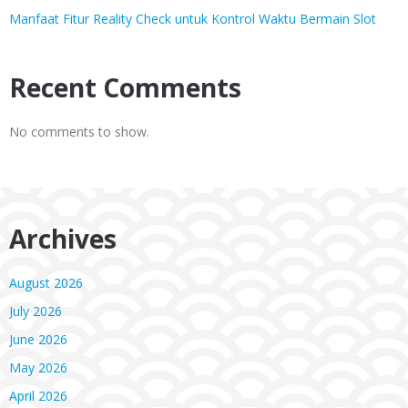
Manfaat Fitur Reality Check untuk Kontrol Waktu Bermain Slot
Recent Comments
No comments to show.
Archives
August 2026
July 2026
June 2026
May 2026
April 2026