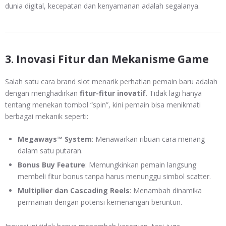
dunia digital, kecepatan dan kenyamanan adalah segalanya.
3. Inovasi Fitur dan Mekanisme Game
Salah satu cara brand slot menarik perhatian pemain baru adalah
dengan menghadirkan
fitur-fitur inovatif
. Tidak lagi hanya
tentang menekan tombol “spin”, kini pemain bisa menikmati
berbagai mekanik seperti:
Megaways™ System
: Menawarkan ribuan cara menang
dalam satu putaran.
Bonus Buy Feature
: Memungkinkan pemain langsung
membeli fitur bonus tanpa harus menunggu simbol scatter.
Multiplier dan Cascading Reels
: Menambah dinamika
permainan dengan potensi kemenangan beruntun.