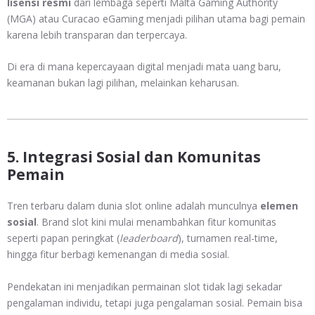
lisensi resmi
dari lembaga seperti Malta Gaming Authority
(MGA) atau Curacao eGaming menjadi pilihan utama bagi pemain
karena lebih transparan dan terpercaya.
Di era di mana kepercayaan digital menjadi mata uang baru,
keamanan bukan lagi pilihan, melainkan keharusan.
5. Integrasi Sosial dan Komunitas
Pemain
Tren terbaru dalam dunia slot online adalah munculnya
elemen
sosial
. Brand slot kini mulai menambahkan fitur komunitas
seperti papan peringkat (
leaderboard
), turnamen real-time,
hingga fitur berbagi kemenangan di media sosial.
Pendekatan ini menjadikan permainan slot tidak lagi sekadar
pengalaman individu, tetapi juga pengalaman sosial. Pemain bisa