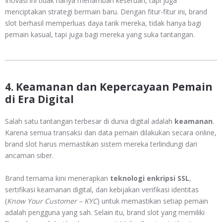
Inovasi ini tidak hanya menambah keseruan, tapi juga
menciptakan strategi bermain baru. Dengan fitur-fitur ini, brand
slot berhasil memperluas daya tarik mereka, tidak hanya bagi
pemain kasual, tapi juga bagi mereka yang suka tantangan.
4. Keamanan dan Kepercayaan Pemain
di Era Digital
Salah satu tantangan terbesar di dunia digital adalah
keamanan
.
Karena semua transaksi dan data pemain dilakukan secara online,
brand slot harus memastikan sistem mereka terlindungi dari
ancaman siber.
Brand ternama kini menerapkan
teknologi enkripsi SSL
,
sertifikasi keamanan digital, dan kebijakan verifikasi identitas
(
Know Your Customer – KYC
) untuk memastikan setiap pemain
adalah pengguna yang sah. Selain itu, brand slot yang memiliki