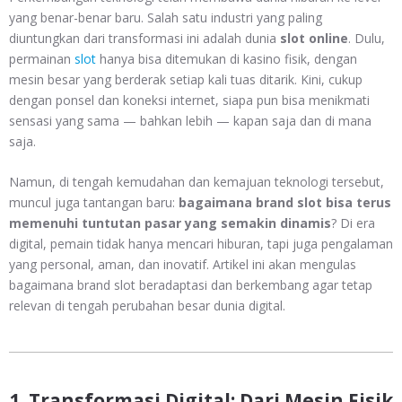
yang benar-benar baru. Salah satu industri yang paling
diuntungkan dari transformasi ini adalah dunia
slot online
. Dulu,
permainan
slot
hanya bisa ditemukan di kasino fisik, dengan
mesin besar yang berderak setiap kali tuas ditarik. Kini, cukup
dengan ponsel dan koneksi internet, siapa pun bisa menikmati
sensasi yang sama — bahkan lebih — kapan saja dan di mana
saja.
Namun, di tengah kemudahan dan kemajuan teknologi tersebut,
muncul juga tantangan baru:
bagaimana brand slot bisa terus
memenuhi tuntutan pasar yang semakin dinamis
? Di era
digital, pemain tidak hanya mencari hiburan, tapi juga pengalaman
yang personal, aman, dan inovatif. Artikel ini akan mengulas
bagaimana brand slot beradaptasi dan berkembang agar tetap
relevan di tengah perubahan besar dunia digital.
1. Transformasi Digital: Dari Mesin Fisik