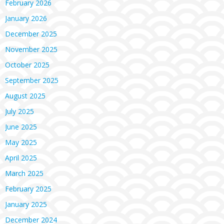
February 2026
January 2026
December 2025
November 2025
October 2025
September 2025
August 2025
July 2025
June 2025
May 2025
April 2025
March 2025
February 2025
January 2025
December 2024