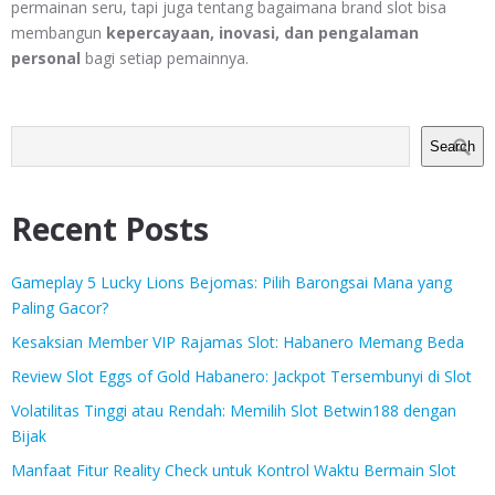
permainan seru, tapi juga tentang bagaimana brand slot bisa
membangun
kepercayaan, inovasi, dan pengalaman
personal
bagi setiap pemainnya.
Search
Recent Posts
Gameplay 5 Lucky Lions Bejomas: Pilih Barongsai Mana yang
Paling Gacor?
Kesaksian Member VIP Rajamas Slot: Habanero Memang Beda
Review Slot Eggs of Gold Habanero: Jackpot Tersembunyi di Slot
Volatilitas Tinggi atau Rendah: Memilih Slot Betwin188 dengan
Bijak
Manfaat Fitur Reality Check untuk Kontrol Waktu Bermain Slot