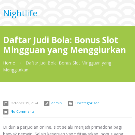
Nightlife
Daftar Judi Bola: Bonus Slot
Mingguan yang Menggiurkan
Home
Daftar Judi Bola: Bonus Slot Mingguan yang
Menggiurkan
October 19, 2024
admin
Uncategorized
No Comments
Di dunia perjudian online, slot selalu menjadi primadona bagi
banyak pemain. Selain keseruan yang ditawarkan, bonus yang