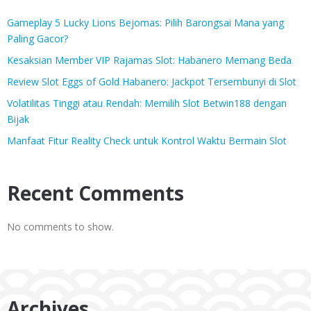
Gameplay 5 Lucky Lions Bejomas: Pilih Barongsai Mana yang
Paling Gacor?
Kesaksian Member VIP Rajamas Slot: Habanero Memang Beda
Review Slot Eggs of Gold Habanero: Jackpot Tersembunyi di Slot
Volatilitas Tinggi atau Rendah: Memilih Slot Betwin188 dengan
Bijak
Manfaat Fitur Reality Check untuk Kontrol Waktu Bermain Slot
Recent Comments
No comments to show.
Archives