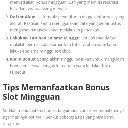
menyediakan bonus mingguan. Cari yang memiliki reputasi
baik dan tawaran yang menarik.
Daftar Akun
: Isi formulir pendaftaran dengan informasi yang
akurat. Pastikan kamu menggunakan data yang benar untuk
menghindari masalah saat melakukan penarikan.
Lakukan Taruhan Selama Minggu
: Setelah mendaftar,
mulailah bermain dan kumpulkan total taruhan yang kamu
lakukan selama minggu tersebut.
Klaim Bonus
: Setiap akhir minggu, pastikan untuk mengklaim
bonusmu sesuai dengan ketentuan yang berlaku di situs
tersebut.
Tips Memanfaatkan Bonus
Slot Mingguan
Setelah mendapatkan bonus, bagaimana cara memanfaatkannya
agar hasilnya optimal? Berikut beberapa tips yang bisa kamu
terapkan: