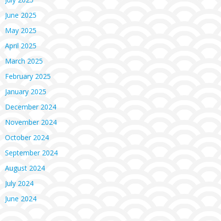
June 2025
May 2025
April 2025
March 2025
February 2025
January 2025
December 2024
November 2024
October 2024
September 2024
August 2024
July 2024
June 2024