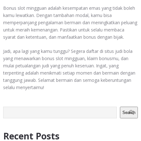
Bonus slot mingguan adalah kesempatan emas yang tidak boleh
kamu lewatkan. Dengan tambahan modal, kamu bisa
memperpanjang pengalaman bermain dan meningkatkan peluang
untuk meraih kemenangan. Pastikan untuk selalu membaca
syarat dan ketentuan, dan manfaatkan bonus dengan bijak.
Jadi, apa lagi yang kamu tunggu? Segera daftar di situs judi bola
yang menawarkan bonus slot mingguan, klaim bonusmu, dan
mulai petualangan judi yang penuh keseruan. Ingat, yang
terpenting adalah menikmati setiap momen dan bermain dengan
tanggung jawab. Selamat bermain dan semoga keberuntungan
selalu menyertaimu!
Search
Recent Posts